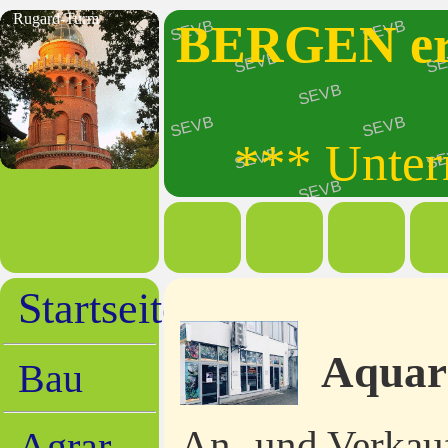
Rugard-Turm
BERGEN erl
*** Unter
Startseite
Aquar
Bau
An- und Verkauf
Agrar