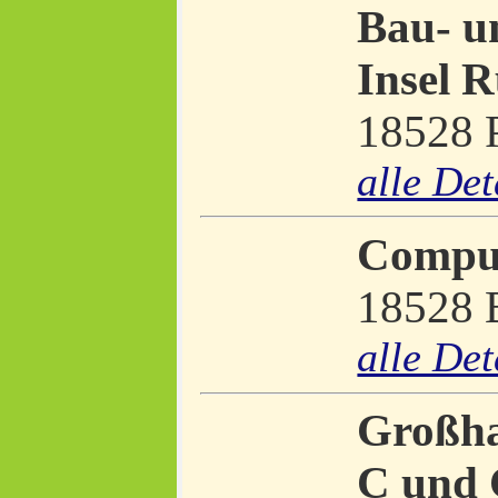
Bau- u
Insel 
18528 P
alle Det
Compu
18528 
alle Det
Großha
C und