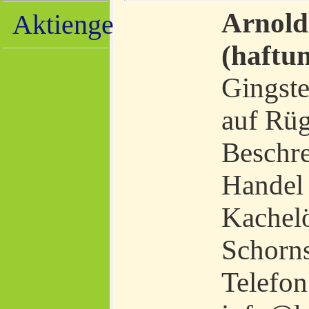
Arnold
Aktiengesellschaft
(haftu
Gingste
auf Rü
Beschr
Handel
Kachel
Schorns
Telefon