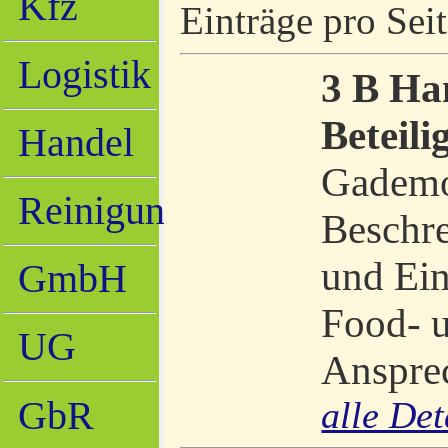
Kfz
Einträge pro Seit
Logistik
3 B Ha
Beteil
Handel
Gademo
Reinigung
Beschre
und Ein
GmbH
Food- 
UG
Ansprec
GbR
alle Det